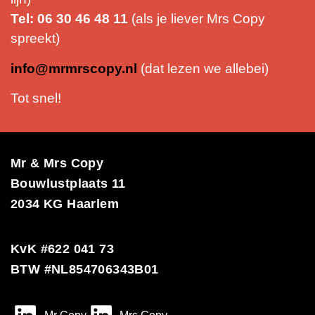
Tel: 06 30 46 48 11
(als je liever Mrs Copy
spreekt)
info@mrmrscopy.nl
(dat lezen we allebei)
Tot snel!
Mr & Mrs Copy
Bouwlustplaats 11
2034 KG Haarlem
KvK #622 041 73
BTW #NL854706343B01